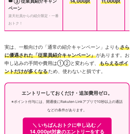
👑 ③ 従業員紹介キャン
14,000pt
11,000pt
ペーン
楽天社員からの紹介限定・一番
おトク！
実は、一般向けの「通常の紹介キャンペーン」よりも
さら
に優遇された「従業員紹介キャンペーン」
があります。お
申し込みの手間や費用は①②と変わらず、
もらえるポイ
ントだけが多くなる
ため、使わないと損です。
エントリーしておくだけ・追加費用ゼロ。
※ポイント付与には、開通後にRakuten Linkアプリで10秒以上の通話
などの条件があります。
＼ いちばんおトクに申し込む ／
14,000pt対象のエントリーをする