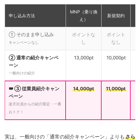
MNP（乗り換
申し込み方法
新規契約
え）
① そのまま申し込み
ポイントな
ポイント
し
なし
キャンペーンなし
② 通常の紹介キャンペ
13,000pt
10,000pt
ーン
一般向けの紹介
👑 ③ 従業員紹介キャン
14,000pt
11,000pt
ペーン
楽天社員からの紹介限定・一番
おトク！
実は、一般向けの「通常の紹介キャンペーン」よりも
さら