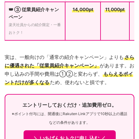
👑 ③ 従業員紹介キャン
14,000pt
11,000pt
ペーン
楽天社員からの紹介限定・一番
おトク！
実は、一般向けの「通常の紹介キャンペーン」よりも
さら
に優遇された「従業員紹介キャンペーン」
があります。お
申し込みの手間や費用は①②と変わらず、
もらえるポイ
ントだけが多くなる
ため、使わないと損です。
エントリーしておくだけ・追加費用ゼロ。
※ポイント付与には、開通後にRakuten Linkアプリで10秒以上の通話
などの条件があります。
＼ いちばんおトクに申し込む ／