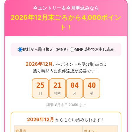
今エントリー＆今月申込みなら
2026年12月末ごろから4,000ポイン
ト！
他社から乗り換え（MNP）
MNP以外でお申し込み
2026年12月
からポイントを受け取るには
残り時間内に条件達成が必要です！
25
21
04
39
日
時間
分
秒
期限: 8月末日 23:59 まで
2026年12月
からもらい始められます！
進呈月
ポイント