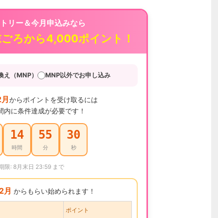
トリー＆今月申込みなら
末ごろから4,000ポイント！
換え（MNP）
MNP以外でお申し込み
2月
からポイントを受け取るには
間内に条件達成が必要です！
14
55
29
時間
分
秒
期限: 8月末日 23:59 まで
12月
からもらい始められます！
ポイント