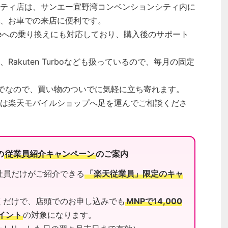
ティ店は、サンエー宜野湾コンベンションシティ内に
、お車での来店に便利です。
neへの乗り換えにも対応しており、購入後のサポート
akuten Turboなども扱っているので、毎月の固定
までなので、買い物のついでに気軽に立ち寄れます。
は楽天モバイルショップへ足を運んでご相談くださ
の
従業員紹介キャンペーン
のご案内
社員だけがご紹介できる
「楽天従業員」限定のキャ
くだけで、店頭でのお申し込みでも
MNPで14,000
ポイント
の対象になります。