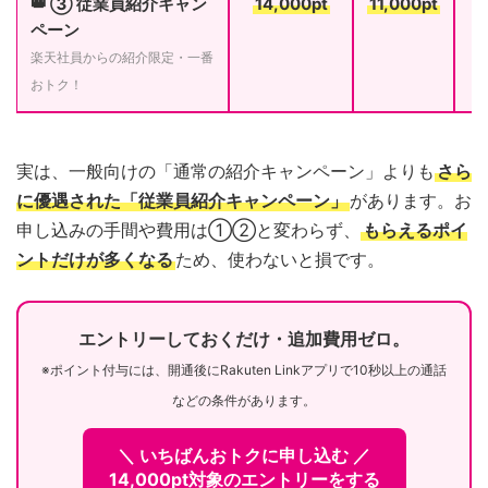
👑 ③ 従業員紹介キャン
14,000pt
11,000pt
ペーン
楽天社員からの紹介限定・一番
おトク！
実は、一般向けの「通常の紹介キャンペーン」よりも
さら
に優遇された「従業員紹介キャンペーン」
があります。お
申し込みの手間や費用は①②と変わらず、
もらえるポイ
ントだけが多くなる
ため、使わないと損です。
エントリーしておくだけ・追加費用ゼロ。
※ポイント付与には、開通後にRakuten Linkアプリで10秒以上の通話
などの条件があります。
＼ いちばんおトクに申し込む ／
14,000pt対象のエントリーをする