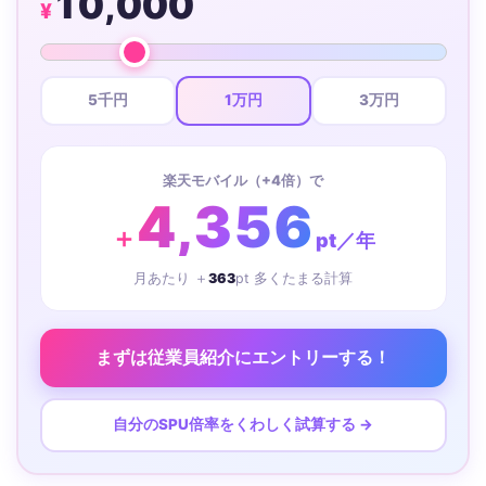
10,000
¥
5千円
1万円
3万円
楽天モバイル（+4倍）で
4,356
＋
pt／年
月あたり ＋
363
pt 多くたまる計算
まずは従業員紹介にエントリーする！
自分のSPU倍率をくわしく試算する →