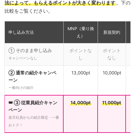
法によって、もらえるポイントが大きく変わります
。下の
比較をご覧ください。
MNP（乗り換
申し込み方法
新規契約
え）
① そのまま申し込み
ポイントな
ポイント
し
なし
キャンペーンなし
② 通常の紹介キャンペ
13,000pt
10,000pt
ーン
一般向けの紹介
👑 ③ 従業員紹介キャン
14,000pt
11,000pt
ペーン
楽天社員からの紹介限定・一番
おトク！