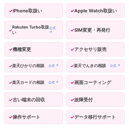
iPhone取扱い
Apple Watch取扱い
Rakuten Turbo取扱
公式
SIM変更・再発行
い
↗
機種変更
アクセサリ販売
楽天ひかりの相談
楽天でんきの相談
公式 ↗
公式 ↗
画面コーティング
楽天カードの相談
公式 ↗
古い端末の回収
故障受付
操作サポート
データ移行サポート