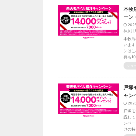
本牧
ーン・
202
神奈川
本牧店
います
ンはこ
典も1
ショ
戸塚
ャンペ
202
戸塚モ
説して
ンペー
けの特