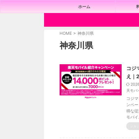
ホーム
HOME
>
神奈川県
神奈川県
コジ
え｜2
202
天モバ
コジマ
ンペー
得な従
モバイ
ショ