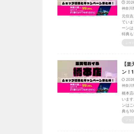
202
神奈川
元住吉
ていま
ーンは
特典も
ショ
【楽
ン！1
202
神奈川
橋本店
います
ンはこ
典も1
ショ