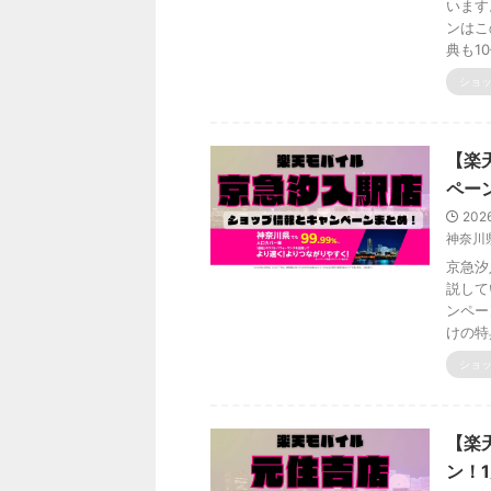
います
ンはこ
典も1
ショ
【楽
ペー
202
神奈川
京急汐
説して
ンペー
けの特
ショ
【楽
ン！1