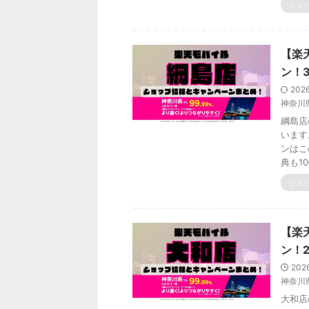
ショ
【楽
ン！
202
神奈川
綱島店
います
ンはこ
典も1
ショ
【楽
ン！
202
神奈川
大和店