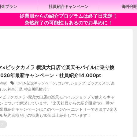
料金プラン
社員紹介キャンペーン
海外利
従業員からの紹介プログラムは終了日未定！
突然終了の可能性もあるのでお早めに！
マ×ビックカメラ 横浜大口店で楽天モバイルに乗り換
026年最新キャンペーン・社員紹介14,000pt
6/6/6
OPEN記念キャンペーン
,
コジマ
,
ショップ
,
ビックカメラ
,
楽
イル
,
神奈川県
,
神奈川県横浜市
×ビックカメラ 横浜大口店の楽天モバイルショップで使えるキャ
ンについて解説しています。”楽天社員からの紹介限定”の一番お
業員紹介キャンペーンはこのページからエントリーできます♪楽天
ル契約者様だけの特典も10個以上紹介しています！
ップ