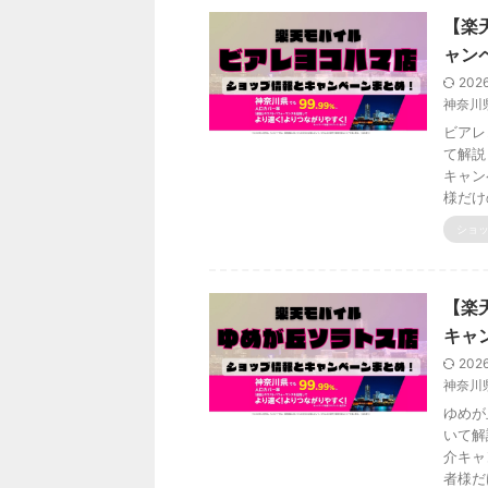
【楽
ャン
202
神奈川
ビアレ
て解説
キャン
様だけ
ショ
【楽
キャ
202
神奈川
ゆめが
いて解
介キャ
者様だ