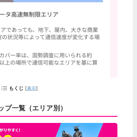
もくじ
[
表示
]
ップ一覧（エリア別）