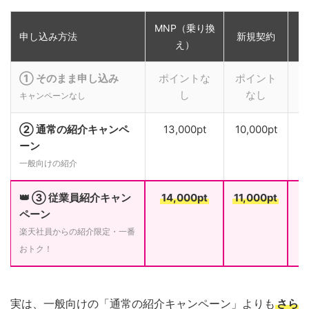
MNP（乗り換
申し込み方法
新規契約
え）
① そのまま申し込み
ポイントな
ポイント
し
なし
キャンペーンなし
② 通常の紹介キャンペ
13,000pt
10,000pt
ーン
一般向けの紹介
👑 ③ 従業員紹介キャン
14,000pt
11,000pt
ペーン
楽天社員からの紹介限定・一番
おトク！
実は、一般向けの「通常の紹介キャンペーン」よりも
さら