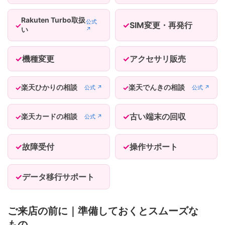
Rakuten Turbo取扱
公式
SIM変更・再発行
い
↗
機種変更
アクセサリ販売
楽天ひかりの相談
楽天でんきの相談
公式 ↗
公式 ↗
古い端末の回収
楽天カードの相談
公式 ↗
故障受付
操作サポート
データ移行サポート
ご来店の前に｜準備しておくとスムーズな
もの