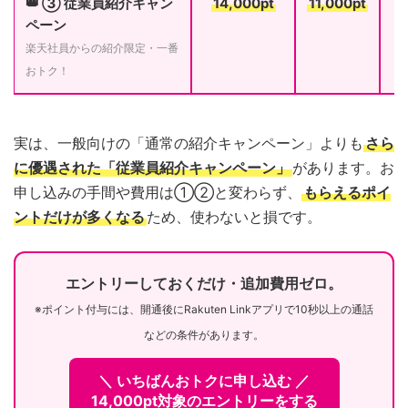
👑 ③ 従業員紹介キャン
14,000pt
11,000pt
ペーン
楽天社員からの紹介限定・一番
おトク！
実は、一般向けの「通常の紹介キャンペーン」よりも
さら
に優遇された「従業員紹介キャンペーン」
があります。お
申し込みの手間や費用は①②と変わらず、
もらえるポイ
ントだけが多くなる
ため、使わないと損です。
エントリーしておくだけ・追加費用ゼロ。
※ポイント付与には、開通後にRakuten Linkアプリで10秒以上の通話
などの条件があります。
＼ いちばんおトクに申し込む ／
14,000pt対象のエントリーをする