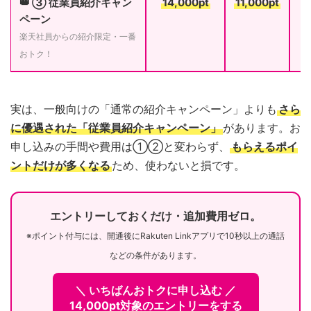
👑 ③ 従業員紹介キャン
14,000pt
11,000pt
ペーン
楽天社員からの紹介限定・一番
おトク！
実は、一般向けの「通常の紹介キャンペーン」よりも
さら
に優遇された「従業員紹介キャンペーン」
があります。お
申し込みの手間や費用は①②と変わらず、
もらえるポイ
ントだけが多くなる
ため、使わないと損です。
エントリーしておくだけ・追加費用ゼロ。
※ポイント付与には、開通後にRakuten Linkアプリで10秒以上の通話
などの条件があります。
＼ いちばんおトクに申し込む ／
14,000pt対象のエントリーをする