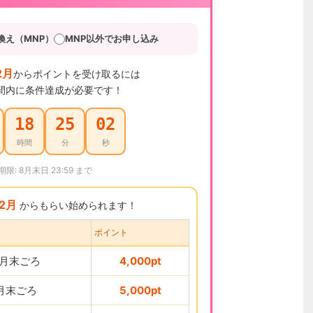
換え（MNP）
MNP以外でお申し込み
2月
からポイントを受け取るには
間内に条件達成が必要です！
18
25
01
時間
分
秒
期限: 8月末日 23:59 まで
12月
からもらい始められます！
ポイント
2月末ごろ
4,000pt
1月末ごろ
5,000pt