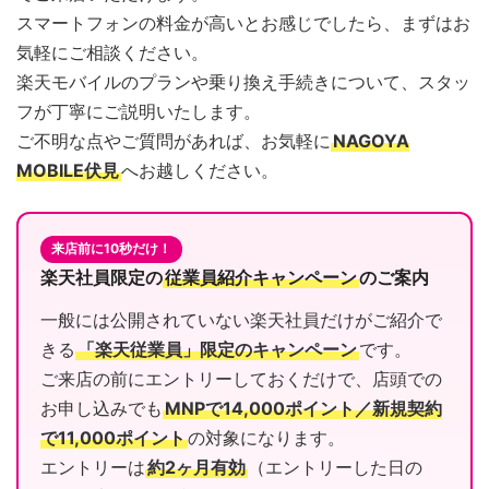
スマートフォンの料金が高いとお感じでしたら、まずはお
気軽にご相談ください。
楽天モバイルのプランや乗り換え手続きについて、スタッ
フが丁寧にご説明いたします。
ご不明な点やご質問があれば、お気軽に
NAGOYA
MOBILE伏見
へお越しください。
来店前に10秒だけ！
楽天社員限定の
従業員紹介キャンペーン
のご案内
一般には公開されていない楽天社員だけがご紹介で
きる
「楽天従業員」限定のキャンペーン
です。
ご来店の前にエントリーしておくだけで、店頭での
お申し込みでも
MNPで14,000ポイント／新規契約
で11,000ポイント
の対象になります。
エントリーは
約2ヶ月有効
（エントリーした日の