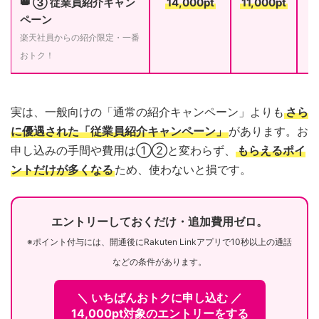
👑 ③ 従業員紹介キャン
14,000pt
11,000pt
ペーン
楽天社員からの紹介限定・一番
おトク！
実は、一般向けの「通常の紹介キャンペーン」よりも
さら
に優遇された「従業員紹介キャンペーン」
があります。お
申し込みの手間や費用は①②と変わらず、
もらえるポイ
ントだけが多くなる
ため、使わないと損です。
エントリーしておくだけ・追加費用ゼロ。
※ポイント付与には、開通後にRakuten Linkアプリで10秒以上の通話
などの条件があります。
＼ いちばんおトクに申し込む ／
14,000pt対象のエントリーをする