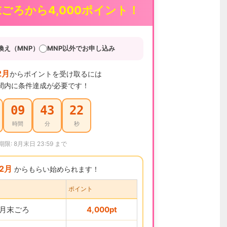
末ごろから4,000ポイント！
換え（MNP）
MNP以外でお申し込み
2月
からポイントを受け取るには
間内に条件達成が必要です！
09
43
21
時間
分
秒
期限: 8月末日 23:59 まで
12月
からもらい始められます！
ポイント
2月末ごろ
4,000pt