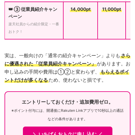
👑 ③ 従業員紹介キャン
14,000pt
11,000pt
ペーン
楽天社員からの紹介限定・一番
おトク！
実は、一般向けの「通常の紹介キャンペーン」よりも
さら
に優遇された「従業員紹介キャンペーン」
があります。お
申し込みの手間や費用は①②と変わらず、
もらえるポイ
ントだけが多くなる
ため、使わないと損です。
エントリーしておくだけ・追加費用ゼロ。
※ポイント付与には、開通後にRakuten Linkアプリで10秒以上の通話
などの条件があります。
＼ いちばんおトクに申し込む ／