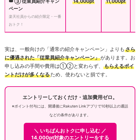
👑 ③ 従業員紹介キャン
14,000pt
11,000pt
ペーン
楽天社員からの紹介限定・一番
おトク！
実は、一般向けの「通常の紹介キャンペーン」よりも
さら
に優遇された「従業員紹介キャンペーン」
があります。お
申し込みの手間や費用は①②と変わらず、
もらえるポイ
ントだけが多くなる
ため、使わないと損です。
エントリーしておくだけ・追加費用ゼロ。
※ポイント付与には、開通後にRakuten Linkアプリで10秒以上の通話
などの条件があります。
＼ いちばんおトクに申し込む ／
14,000pt対象のエントリーをする