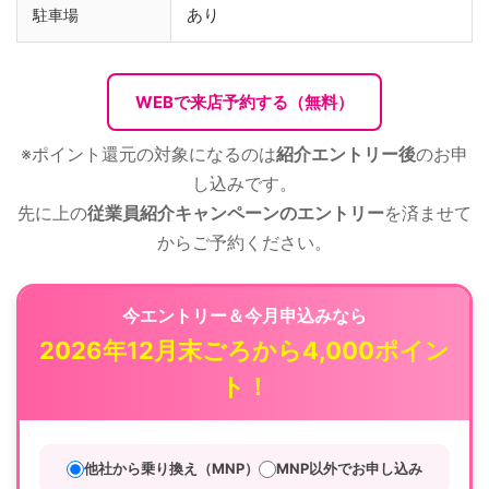
あり
駐車場
WEBで来店予約する（無料）
※ポイント還元の対象になるのは
紹介エントリー後
のお申
し込みです。
先に上の
従業員紹介キャンペーンのエントリー
を済ませて
からご予約ください。
今エントリー＆今月申込みなら
2026年12月末ごろから4,000ポイン
ト！
他社から乗り換え（MNP）
MNP以外でお申し込み