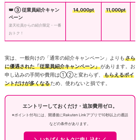
👑 ③ 従業員紹介キャン
14,000pt
11,000pt
ペーン
楽天社員からの紹介限定・一番
おトク！
実は、一般向けの「通常の紹介キャンペーン」よりも
さら
に優遇された「従業員紹介キャンペーン」
があります。お
申し込みの手間や費用は①②と変わらず、
もらえるポイ
ントだけが多くなる
ため、使わないと損です。
エントリーしておくだけ・追加費用ゼロ。
※ポイント付与には、開通後にRakuten Linkアプリで10秒以上の通話
などの条件があります。
＼ いちばんおトクに申し込む ／