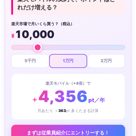
れだけ増える？
楽天市場で月いくら買う？（税込）
10,000
¥
5千円
1万円
3万円
楽天モバイル（+4倍）で
4,356
＋
pt／年
月あたり ＋
363
pt 多くたまる計算
まずは従業員紹介にエントリーする！