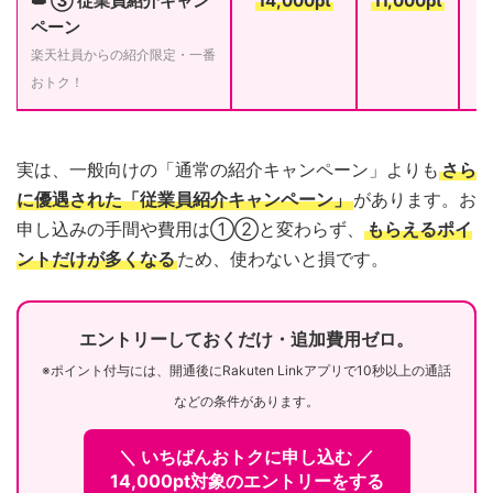
👑 ③ 従業員紹介キャン
14,000pt
11,000pt
ペーン
楽天社員からの紹介限定・一番
おトク！
実は、一般向けの「通常の紹介キャンペーン」よりも
さら
に優遇された「従業員紹介キャンペーン」
があります。お
申し込みの手間や費用は①②と変わらず、
もらえるポイ
ントだけが多くなる
ため、使わないと損です。
エントリーしておくだけ・追加費用ゼロ。
※ポイント付与には、開通後にRakuten Linkアプリで10秒以上の通話
などの条件があります。
＼ いちばんおトクに申し込む ／
14,000pt対象のエントリーをする