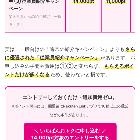
👑 ③ 従業員紹介キャン
14,000pt
11,000pt
ペーン
楽天社員からの紹介限定・一番
おトク！
実は、一般向けの「通常の紹介キャンペーン」よりも
さら
に優遇された「従業員紹介キャンペーン」
があります。お
申し込みの手間や費用は①②と変わらず、
もらえるポイ
ントだけが多くなる
ため、使わないと損です。
エントリーしておくだけ・追加費用ゼロ。
※ポイント付与には、開通後にRakuten Linkアプリで10秒以上の通話
などの条件があります。
＼ いちばんおトクに申し込む ／
14,000pt対象のエントリーをする