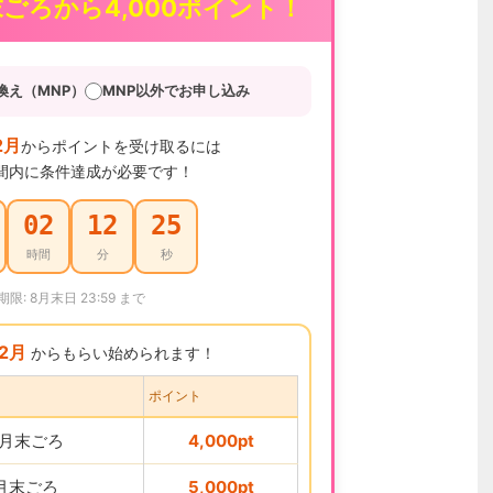
末ごろから4,000ポイント！
換え（MNP）
MNP以外でお申し込み
2月
からポイントを受け取るには
間内に条件達成が必要です！
02
12
24
時間
分
秒
期限: 8月末日 23:59 まで
12月
からもらい始められます！
ポイント
2月末ごろ
4,000pt
1月末ごろ
5,000pt