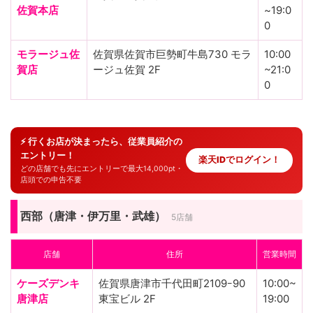
佐賀本店
~19:0
0
モラージュ佐
佐賀県佐賀市巨勢町牛島730 モラ
10:00
賀店
ージュ佐賀 2F
~21:0
0
⚡ 行くお店が決まったら、従業員紹介の
エントリー！
楽天IDでログイン！
どの店舗でも先にエントリーで最大14,000pt・
店頭での申告不要
西部（唐津・伊万里・武雄）
5店舗
店舗
住所
営業時間
ケーズデンキ
佐賀県唐津市千代田町2109ｰ90
10:00~
唐津店
東宝ビル 2F
19:00