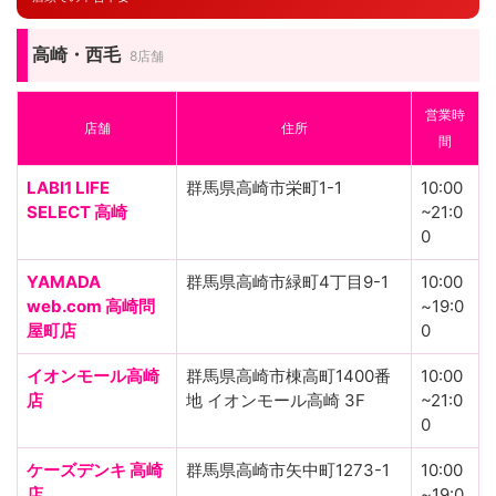
高崎・西毛
8店舗
営業時
店舗
住所
間
LABI1 LIFE
群馬県高崎市栄町1-1
10:00
SELECT 高崎
~21:0
0
YAMADA
群馬県高崎市緑町4丁目9-1
10:00
web.com 高崎問
~19:0
屋町店
0
イオンモール高崎
群馬県高崎市棟高町1400番
10:00
店
地 イオンモール高崎 3F
~21:0
0
ケーズデンキ 高崎
群馬県高崎市矢中町1273-1
10:00
店
~19:0