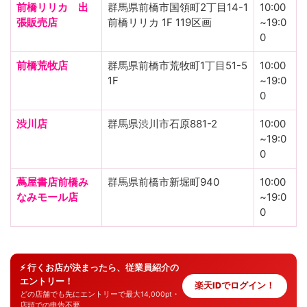
前橋リリカ 出
群馬県前橋市国領町2丁目14-1
10:00
張販売店
前橋リリカ 1F 119区画
~19:0
0
前橋荒牧店
群馬県前橋市荒牧町1丁目51-5
10:00
1F
~19:0
0
渋川店
群馬県渋川市石原881-2
10:00
~19:0
0
蔦屋書店前橋み
群馬県前橋市新堀町940
10:00
なみモール店
~19:0
0
⚡ 行くお店が決まったら、従業員紹介の
エントリー！
楽天IDでログイン！
どの店舗でも先にエントリーで最大14,000pt・
店頭での申告不要