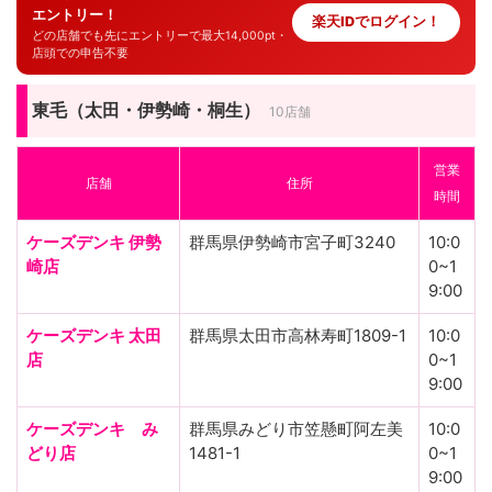
エントリー！
楽天IDでログイン！
どの店舗でも先にエントリーで最大14,000pt・
店頭での申告不要
東毛（太田・伊勢崎・桐生）
10店舗
営業
店舗
住所
時間
ケーズデンキ 伊勢
群馬県伊勢崎市宮子町3240
10:0
崎店
0~1
9:00
ケーズデンキ 太田
群馬県太田市高林寿町1809-1
10:0
店
0~1
9:00
ケーズデンキ み
群馬県みどり市笠懸町阿左美
10:0
どり店
1481-1
0~1
9:00