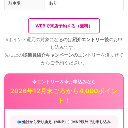
あり
駐車場
WEBで来店予約する（無料）
※ポイント還元の対象になるのは
紹介エントリー後
のお申
し込みです。
先に上の
従業員紹介キャンペーンのエントリー
を済ませて
からご予約ください。
今エントリー＆今月申込みなら
2026年12月末ごろから4,000ポイン
ト！
他社から乗り換え（MNP）
MNP以外でお申し込み