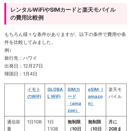
レンタルWiFiやSIMカードと楽天モバイル
の費用比較例
もちろん様々な条件がありますが、以下の条件で費用や条
件を比較してみました。
例）
旅行先：ハワイ
出発日：12月27日
帰国日：1月4日
イモト
GLOBA
SIMカ
eSIM（
楽天モ
のWiFi
L WiFi
ード
amazo
バイル
（ama
n）
zon）
通信容
1日1GB
1日
無制限
無制限
月に
量
1.1GB
（10日
（10日
2GBま