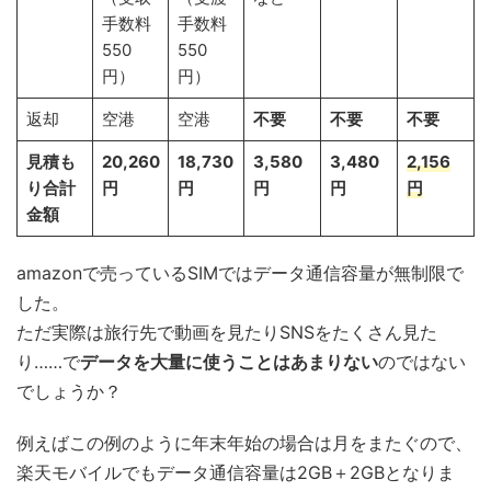
手数料
手数料
550
550
円）
円）
返却
空港
空港
不要
不要
不要
見積も
20,260
18,730
3,580
3,480
2,156
り合計
円
円
円
円
円
金額
amazonで売っているSIMではデータ通信容量が無制限で
した。
ただ実際は旅行先で動画を見たりSNSをたくさん見た
り……で
データを大量に使うことはあまりない
のではない
でしょうか？
例えばこの例のように年末年始の場合は月をまたぐので、
楽天モバイルでもデータ通信容量は2GB＋2GBとなりま