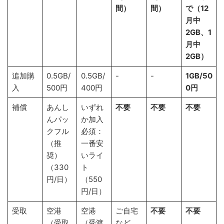
間）
間）
で（12
月中
2GB、1
月中
2GB）
追加購
0.5GB/
0.5GB/
-
-
1GB/50
入
500円
400円
0円
補償
あんし
いずれ
不要
不要
不要
んパッ
か加入
クフル
必須：
（推
一番安
奨）
いライ
（330
ト
円/日）
（550
円/日）
受取
空港
空港
ご自宅
不要
不要
（受取
（受渡
など