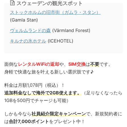
スウェーデンの観光スポット
ストックホルムの旧市街（ガムラ・スタン）
(Gamla Stan)
ヴェルムランドの森
(Värmland Forest)
キルナの氷ホテル
(ICEHOTEL)
面倒な
レンタルWiFiの返却
や、
SIM交換
は
不要
です。
身軽で快適な旅を叶える新しい選択肢です♪
料金は月額1,078円（税込）！
追加料金なしで海外で2GB使えます。
（足りなくなったら
1GBを500円でチャージも可能）
しかも今なら
社員紹介限定キャンペーン
で、新規契約者に
は
合計7,000ポイント
をプレゼント中！