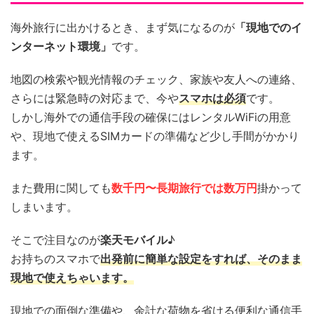
海外旅行に出かけるとき、まず気になるのが
「現地でのイ
ンターネット環境」
です。
地図の検索や観光情報のチェック、家族や友人への連絡、
さらには緊急時の対応まで、今や
スマホは必須
です。
しかし海外での通信手段の確保にはレンタルWiFiの用意
や、現地で使えるSIMカードの準備など少し手間がかかり
ます。
また費用に関しても
数千円〜長期旅行では数万円
掛かって
しまいます。
そこで注目なのが
楽天モバイル
♪
お持ちのスマホで
出発前に簡単な設定をすれば、そのまま
現地で使えちゃいます。
現地での面倒な準備や、余計な荷物を省ける便利な通信手